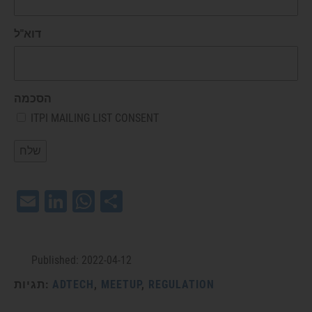
דוא"ל
הסכמה
ITPI MAILING LIST CONSENT
Email
LinkedIn
WhatsApp
Share
Published: 2022-04-12
REGULATION
,
MEETUP
,
ADTECH
תגיות: