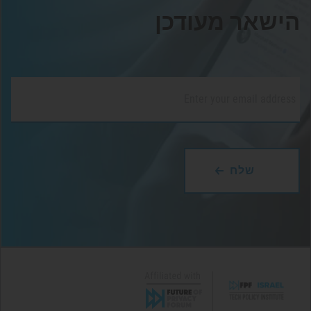
הישאר מעודכן
דוא"ל
*