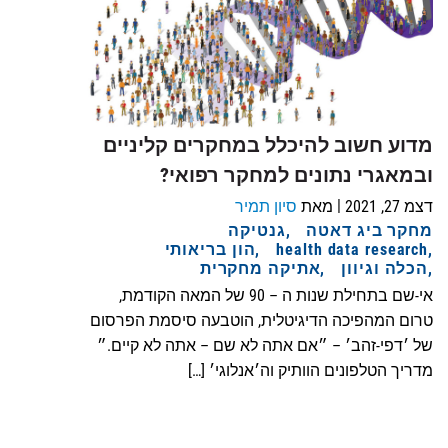
מדוע חשוב להיכלל במחקרים קליניים
ובמאגרי נתונים למחקר רפואי?
|
דצמ 27, 2021
מאת
סיון תמיר
מחקר ביג דאטה
גנטיקה
health data research
הון בריאותי
הכלה וגיוון
אתיקה מחקרית
אי-שם בתחילת שנות ה – 90 של המאה הקודמת,
טרום המהפיכה הדיגיטלית, הוטבעה סיסמת הפרסום
של ׳דפי-זהב׳ – ״אם אתה לא שם – אתה לא קיים.״
מדריך הטלפונים הוותיק וה׳אנלוגי׳ […]