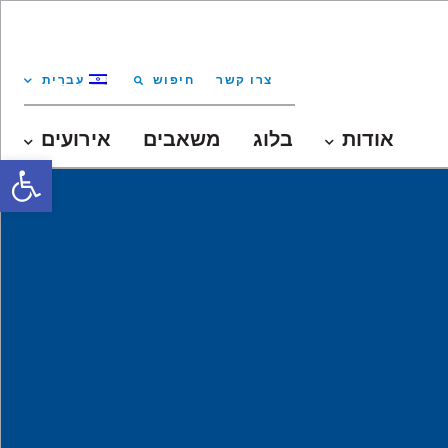
צרו קשר
חיפוש
עִברִית
אודות
בלוג
משאבים
אירועים
oolbar