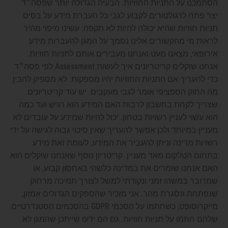
הסתמכנו על התניות החוזיות. הבעיה הגדולה יותר שפסה״ד
יצר פתח לרגולטורים לקבוע לגבי כל העברת מידע על בסיס
תניות חוזיות שהיא יכולה להיות לא תקפה. עשינו מיפוי מהיר
לראות מי מהקשורים אלינו נסמך על המגן להעברות מידע
אירופאי, מצאנו מעט ואנחנו מעבירים אותם לתניות חוזיות.
אנחנו שוקלים קריטריונים איך לעשות Assessment לפי פסה״ד
כדי להעריך אם התניות החוזיות יהיו מספקות. לא מספיק להבין
מה החוק הספציפי אומר לגבי מעקבים. יש עוד קריטריונים
שצריך לקחת בחשבון לרבות האם המידע הוא רגיש ועד כמה
הוא עשוי לעניין רשויות בטחון. יכול להיות שמידע על עובדים לא
מעניין במיוחד ולכן אפשר להעריך שאין סיכוי גבוה לגישה על ידי
רשויות מדינה וניתן להעביר את המידע, לעומת זאת מידע
בתחום הטלקום מאד מעניין. קריטריון נוסף שאנחנו שוקלים הוא
האם אנחנו שומרים את במדינה כלשהי באחסון קבוע, או
שמדובר במשהו זמני ונקודתי למשל לצורך תמיכה מרחוק
שנפתחת ונסגרת מהר. אני מזכיר שהספקים הגדולים אמזון,
מייקרוסופט, כשחתמו על הסכמי GDPR בהסכמים הסטנדרטיים
שלהם חתמו על תניות חוזיות. גם הם ידעו שייתכן שהמגן לא