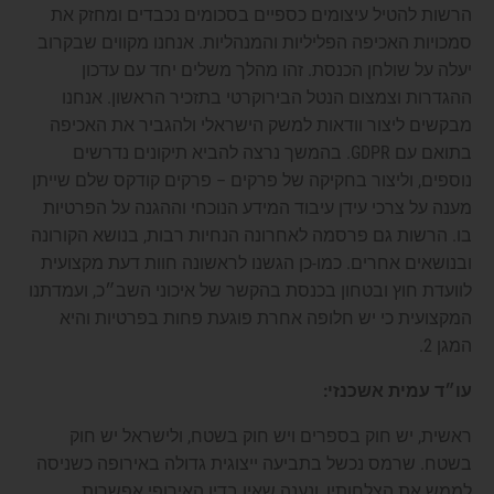
הרשות להטיל עיצומים כספיים בסכומים נכבדים ומחזק את
סמכויות האכיפה הפליליות והמנהליות. אנחנו מקווים שבקרוב
יעלה על שולחן הכנסת. זהו מהלך משלים יחד עם עדכון
ההגדרות וצמצום הנטל הבירוקרטי בתזכיר הראשון. אנחנו
מבקשים ליצור וודאות למשק הישראלי ולהגביר את האכיפה
בתואם עם GDPR. בהמשך נרצה להביא תיקונים נדרשים
נוספים, וליצור בחקיקה של פרקים – פרקים קודקס שלם שייתן
מענה על צרכי עידן עיבוד המידע הנוכחי וההגנה על הפרטיות
בו. הרשות גם פרסמה לאחרונה הנחיות רבות, בנושא הקורונה
ובנושאים אחרים. כמו-כן הגשנו לראשונה חוות דעת מקצועית
לוועדת חוץ ובטחון בכנסת בהקשר של איכוני השב״כ, ועמדתנו
המקצועית כי יש חלופה אחרת פוגעת פחות בפרטיות והיא
המגן 2.
עו״ד עמית אשכנזי:
ראשית, יש חוק בספרים ויש חוק בשטח, ולישראל יש חוק
בשטח. שרמס נכשל בתביעה ייצוגית גדולה באירופה כשניסה
לממש את הצלחותיו, ונענה שאין בדין האירופי אפשרות