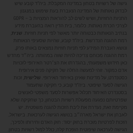
גישה של רשויות בטחון במדינה המקבלת. ביה”ד קובע שיש
לבדוק נאותות של המדינה הנעברת בעת שימוש במנגנון
התניות החוזיות, ושיש לשים לב להוראות המצויות ב – GDPR
לצרכי הכרת נאותות. כלומר, בית הדין רואה בהעברת מידע
בנתיב הנאותות כבטוחה יותר מאשר לפי תניות חוזיות.
שנית
,
רמת ההגנה הנדרשת. ביה”ד קובע, שהיות שסעיפי הנאותות
ונושא העברת המידע לפי תניות חוזיות נמצאים באותו פרק,
רמת ההגנה מכוחם צריכה להיות שווה במהותה. ביה״ד מחדש
כאן חידוש משמעותי, בהגדרתו את הצ׳רטר האירופי לזכויות
אדם כמקור. זוהי למעשה החלה של חקיקה פנים אירופית
כסטנדרט, על מדינות שאינן באיחוד האירופי.
שלישית
, זכות
הגישה לסעד שיפוטי. ביה”ד קובע, כי חקיקה שתעמוד
בסטנדרט האיחוד תכלול אפשרות לסעד משפטי לאנשים
שפרטיותם נפגעה מפעולת רשויות הבטחון, כך שחקיקה שלא
מקיימת זאת, נעדרת את ליבת הזכות להגנה משפטית. יש
לאבחן את ישראל מארה״ב בנושא הגישה לערכאות. בישראל,
הזכות לפרטיות מוכרת בחוק יסוד: חוק האדם וחירותו ולפיכך,
הגישה לערכאה שיפוטית הופכת קלה, כולל למול רשויות בטחון.