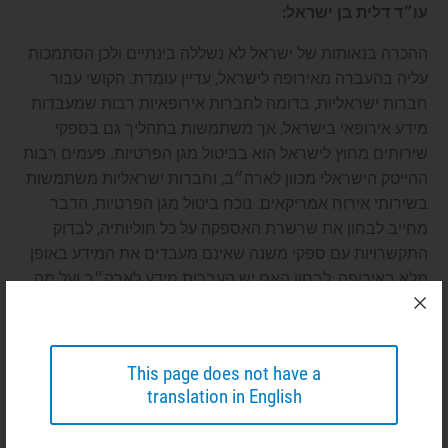
עו״ד דלית בן ישראל:
ההכרה בנאותות של ישראל לא נשללה בינתיים ולכן הסתמכות
עליה בהעברה מאירופה לישראל, עדיין עומדת. הקושי עבור
חברות ישראליות, בדומה לחברות אירופאיות רבות שמעבדות
מידע אירופאי בישראל, אך משתמשות בתהליך גם בספקי
שירותים מחוץ לישראל הוא בביטול מגן הפרטיות. פעמים רבות
ההייטק הישראלי מכוון לארה״ב, וחברות ישראליות משתמשות
בשירותי אירוח אמריקאים. נוכח ביטול מגן הפרטיות, הדבר
מחייב לבחון את שרשרת האספקה על כל חוליותיה, לבדוק
התקשרויות עם ספקי משנה שאינם מעבדים את המידע באופן
מלא באירופֲה, לבחון האם יש העברות מידע לארה״ב ועל מה
הן מבוססות. צריך לעקוב ולראות כעת איך יתנהגו רשויות
הרגולציה האירופאיות מבחינת אכיפה.
בנוסף, קיימת גם סוגיית ייצוא מידע על ישראלים מישראל.
This page does not have a
translation in English
התקנות הישראליות על הוצאת מידע על ישראלים החוצה דומות
לדין האירופי. חברות ישראליות שמעבדות מידע ישראלי
בארה״ב, צריכות לבדוק את המנגנונים. אחת החלופות,