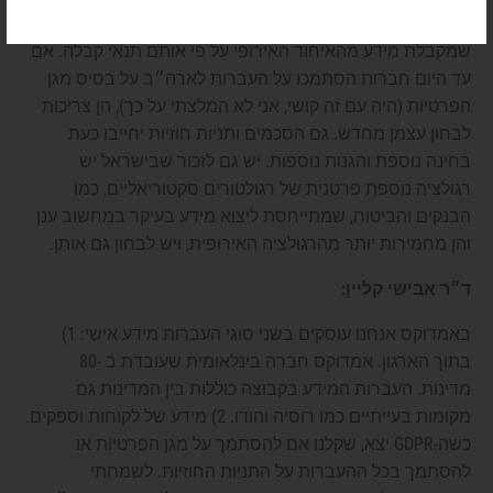
שחברות רבות מסתמכות עליה, היתה העברת מידע למדינה
שמקבלת מידע מהאיחוד האירופי על פי אותם תנאי קבלה. אם
עד היום חברות הסתמכו על העברות לארה״ב על בסיס מגן
הפרטיות (היה עם זה קושי, אני לא המלצתי על כך), הן צריכות
לבחון עצמן מחדש. גם הסכמים ותניות חוזיות יחייבו כעת
בחינה נוספת והגנות נוספות. יש גם לזכור שבישראל יש
רגולציה נוספת פרטנית של רגולטורים סקטוריאליים, כמו
הבנקים והביטוח, שמתייחסת ליצוא מידע בעיקר במחשוב ענן
והן מחמירות יותר מהרגולציה האירופית, ויש לבחון גם אותן.
ד״ר אבישי קליין:
באמדוקס אנחנו עוסקים בשני סוגי העברות מידע אישי: 1)
בתוך הארגון. אמדוקס חברה בינלאומית שעובדת ב -80
מדינות. העברות המידע בקבוצה כוללות בין המדינות גם
מקומות בעייתיים כמו רוסיה והודו. 2) מידע של לקוחות וספקים.
כשה-GDPR יצא, שקלנו אם להסתמך על מגן הפרטיות או
להסתמך בכל ההעברות על התניות החוזיות. לשמחתי