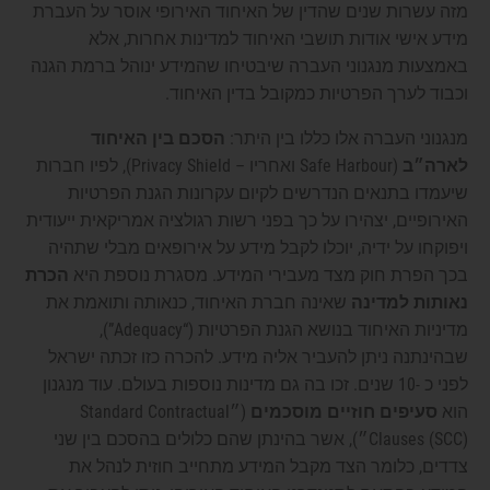
מזה עשרות שנים שהדין של האיחוד האירופי אוסר על העברת
מידע אישי אודות תושבי האיחוד למדינות אחרות, אלא
באמצעות מנגנוני העברה שיבטיחו שהמידע ינוהל ברמת הגנה
וכבוד לערך הפרטיות כמקובל בדין האיחוד.
מנגנוני העברה אלו כללו בין היתר:
הסכם בין האיחוד
לארה״ב
(Safe Harbour ואחריו – Privacy Shield), לפיו חברות
שיעמדו בתנאים הנדרשים לקיום עקרונות הגנת הפרטיות
האירופיים, יצהירו על כך בפני רשות רגולציה אמריקאית ייעודית
ויפוקחו על ידיה, יוכלו לקבל מידע על אירופאים מבלי שתהיה
בכך הפרת חוק מצד מעבירי המידע. מסגרת נוספת היא
הכרת
נאותות למדינה
שאינה חברת האיחוד, כנאותה ותואמת את
מדיניות האיחוד בנושא הגנת הפרטיות (“Adequacy”),
שבהינתנה ניתן להעביר אליה מידע. להכרה כזו זכתה ישראל
לפני כ -10 שנים. זכו בה גם מדינות נוספות בעולם. עוד מנגנון
הוא
סעיפים חוזיים מוסכמים
(״Standard Contractual
Clauses (SCC)״), אשר בהינתן שהם כלולים בהסכם בין שני
צדדים, כלומר הצד מקבל המידע מתחייב חוזית לנהל את