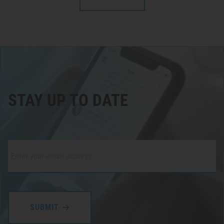
STAY UP TO DATE
Email
*