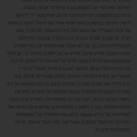
האיחוד האירופי יצר לעצמו בעיה שיפתור אותה בעצמו.
מההיבט המשפטי, כדי להתגבר על קביעות פסה״ד יידרשו
תיקוני חקיקה בנושא בטחון לאומי ואולי גם תיקוני חוקה בהקשר
של זכות העמידה של נפגע מול בית המשפט. לא סביר שזה
יקרה. פרקטית, 5,300 חברות היו בהסדר שבוטל מיד ללא
תקופת היערכות, אך אני לא צופה שהרגולטורים האירופאיים
ימהרו לאכוף עליהן איסור מידע על אירופאים לארה״ב. יש לומר
שהפגמים שבית הדין מצא חלים על מדינות כל העולם, לרבות
מדינות אירופה עצמן. המשך העברת מידע לארה״ב עדיין
אפשרי על בסיס התניות החוזיות (SCC) וסעיף 49 GDPR. בית
הדין חידד את חובת מעביר המידע לבצע בדיקת נאותות על דיני
המדינה הנעברת ולהוסיף הגנות נוספות על המידע, למניעת
גישת רשויות בטחון. הבדיקה לא מעשית ולא מפורט איזו הגנה
נוספת תספק. נקודה חשובה נוספת היא, שרואים פה טרנד של
לוקליזציה של מידע שעשוי לחזק את התהליך של התפצלות
המרחב הדיגיטלי לגושים: אמריקאי, סיני ואולי אירופי, וזו לא
התפתחות חיובית.