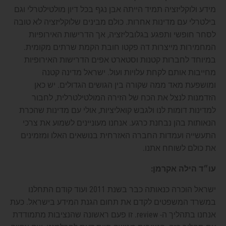
מידע ולוקליזציה תמיד הייתה אבן נגף בכל דיון מולטילטרלי וגם
בילטרלי עם מדינות אחרות. כולם מבינים שלוקליזציה לא טובה
לסחר חופשי ותפגע בגלובליזציה, אך הדרישות האירופיות
המחמירות מייצרות דה פקטו חובת הקמת שרתים מקומית.
במיוחד לחברות קטנות וסטארט אפים הדרישות האירופיות
מחייבות אותם לקחת עלויות ועול. ישראל מדינה קטנה
ומושפעת מאד ממה שקורה בין הגושים הגדולים. יש כאן
הזדמנות לנצל את הכח של הזירה המולטילטרלית, לחבור
למדינות דומות לנו ולגבש קואליציות, אולי עם מדינות שהכרת
הנאותות בהן נבחנת כרגע. אנחנו מעוניינים לשמוע את צרכי
התעשייה ועמדות החברה האזרחית בנושאים האלו ומזמינים
את כולם לשוחח אתנו.
עו״ד הילה אקרמן:
ישראל הוכרה כנאותה כבר בשנת 2011 ועוד קודם התחלנו
במשרד המשפטים לקדם את תחום הגנת המידע בישראל. כעת
אנחנו בתהליך ה- review. זו פעם ראשונה שהנציבות מתמודדת