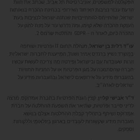
הפקולטה למשפטים, אוניברסיטת תל אביב, שכתב את חוות
הדעת עבור נציבות האיחוד האירופי בבחינת ההכרה בנאותות
ישראל, שהתייחס להתחייבויות שנתנה ישראל לנציבות בעת
הענקת ההכרה שלא קוימו, ומה נדרש עוד על מנת להגן על
ההכרה כיום, לאחר ה – GDPR והחלטת שרמס 2.
עו״ד דלית בן ישראל
, מנהלת תחום IT ופרטיות ושותפה
במשרד נשיץ ברנדס אמיר ושות’, המייעצת לחברות ישראליות
וזרות שעובדות עם ובישראל ופירטה מה צריכה לעשות עכשיו
חברה שהסתמכה על מגן הפרטיות או על התניות החוזיות
בהעברות מידע על אירופאים לישראל ובהעברות מידע על
ישראלים לארה״ב.
ד״ר אבישי קליין
, קצין הגנת הפרטיות בחברת אמדוקס, מרצה
לדיני סייבר ופרטיות, שתיאר את השפעת ההחלטה על חברת
אמדוקס ושיתף בתהליך קבלת ההחלטות אצלם בנושא
העברות מידע שקשורות לעובדים בארגון בינלאומי וללקוחות
וספקים.