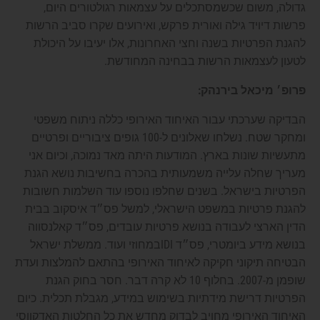
גדולה, משום שכשמסתכלים על עצמאות רגולטורים היום,
פרשות דיויד גילה ואורית פרקש, ואירועים שקרו סביב הרשות
להגנת הפרטיות בשנה וחצי האחרונות, אלו יעיבו על היכולת
לטעון לעצמאות הרשות בבחינה המחודשת.
פרופ׳ מיכאל בירנהק:
הבדיקה שערכתי עבור האיחוד האירופי כללה ניתוח משפטי
ומחקר שטח. נשלחו שאלונים ל-100 גופים ציבוריים ופרטיים
מתעשיות שונות בארץ. המודעות היתה מאד נמוכה, וכיום אני
מעריך שחלה עלייה משמעותית בהכרה בחשיבות נושא הגנת
הפרטיות בישראל. בשנים שחלפו נוספו עוד השלמות חשובות
להגנת פרטיות במשפט הישראלי, למשל פס״ד איסקוב בבית
הדין הארצי לעבודה בנושא פרטיות עובדים, פס״ד קאלנסווה
בנושא מידע ביומטרי, פס״ד IDIבמחוזי ועוד. ממשלת ישראל
הבטיחה תיקוני חקיקה לאיחוד האירופי בהתאם להמלצות ועדת
שופמן מ-2007. בחלוף 10 לא קרה דבר. חסר בחוק הגנת
הפרטיות דרישת מידתיות בשימוש במידע, מגבלת תכלית. כיום
האיחוד האירופי מחויב לבדוק מחדש את כל החלטות האדקווסי