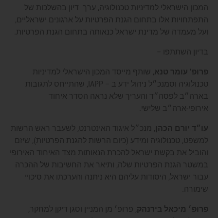
המכון הישראלי למדיניות טכנולוגיה, ערך דיון בהשלכות של
התפתחויות אלו בתחום הגנת הפרטיות על ארגונים ישראליים,
ועל מעמדה של מדינת ישראל כנאותה בתחום הגנת הפרטיות.
בדיון השתתפו –
פרופ’ עומר טנא
, שותף מייסד המכון הישראלי למדיניות
טכנולוגיה וסמנכ״ל ניהול ידע ב – IAPP, שהתייחס לתגובות
בארה״ב לפסה״ד והעריך שלא נראה הסדר איחוד
אירופי-ארה״ב שלישי.
עו״ד יורם הכהן
, מנכ״ל איגוד האינטרנט, לשעבר ראש הרשות
למשפט, טכנולוגיה ומידע (כיום הרשות להגנת הפרטיות), שיזם
והוביל את בקשת ישראל להכרת הנאותות מצד האיחוד האירופי
במשטר הגנת הפרטיות שלה, ותיאר את החשיבות של ההכרה
עבור ישראל, היסודות עליהם היא ניתנה והערכתו את סיכויי
שימורה.
פרופ׳ מיכאל בירנהק
, פרופ׳ מן המניין וסגן דיקן למחקר,