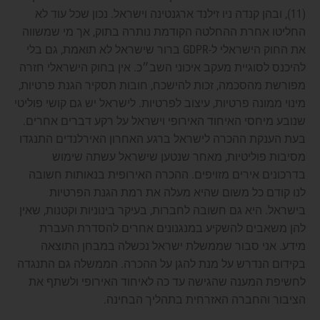
(11), ובהן קנדה ניו זילנד ארגנטינה וישראל. נכון שכל עוד לא
החליטו אחרת ההחלטה הקודמת נותרה בתוק, אך מי שמשווה
את החוק הישראלי ל-GDPR ברור שישראל לא תואמת, גם בלי
להיכנס לסוגיית מעקב איכוני השב״כ. אין בחוק הישראלי חזרה
מפורשת מהסכמה, זכות להישכח, חובות תסקיר הגנת פרטיות,
מינוי ממונה פרטיות, עיצוב לפרטיות. לישראל יש גם קושי פוליטי
שנובע מיחסי האיחוד האירופי וישראל על רקע דברים אחרים.
בעת הענקת ההכרה לישראל ברגע האחרון האירלנדים התנגדו
מסיבות פוליטיות, מאחר שנטען שישראל עשתה שימוש
בדרכונים אירים מזויפים. ההכרה האירופית בנאותות חשובה
לנו קודם כל משום שהיא מעלה את רמת הגנת הפרטיות
בישראל. היא גם חשובה לחברות, בעיקר בינוניות וקטנות, שאין
להן משאבים להשקיע במנגנונים אחרים להסדרת העברת
מידע. אני סבור שממשלת ישראל נכשלה במבחן התוצאה
בקידום הנדרש על מנת להגן על ההכרה. הממשלה גם התנגדה
לחשיפת המענה שהגישה עד כה לאיחוד האירופי ולשתף את
הציבור והחברה האזרחית בתהליך הבחינה.