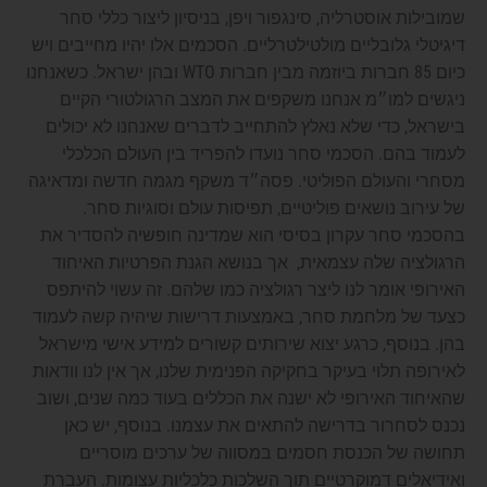
שמובילות אוסטרליה, סינגפור ויפן, בניסיון ליצור כללי סחר
דיגיטלי גלובליים מולטילטרליים. הסכמים אלו יהיו מחייבים ויש
כיום 85 חברות ביוזמה מבין חברות WTO ובהן ישראל. כשאנחנו
ניגשים למו״מ אנחנו משקפים את המצב הרגולטורי הקיים
בישראל, כדי שלא נאלץ להתחייב לדברים שאנחנו לא יכולים
לעמוד בהם. הסכמי סחר נועדו להפריד בין העולם הכלכלי
מסחרי והעולם הפוליטי. פסה״ד משקף מגמה חדשה ומדאיגה
של עירוב נושאים פוליטיים, תפיסות עולם וסוגיות סחר.
בהסכמי סחר עקרון בסיסי הוא שמדינה חופשיה להסדיר את
הרגולציה שלה עצמאית, אך בנושא הגנת הפרטיות האיחוד
האירופי אומר לנו ליצר רגולציה כמו שלהם. זה עשוי להיתפס
כצעד של מלחמת סחר, באמצעות דרישות שיהיה קשה לעמוד
בהן. בנוסף, כרגע יצוא שירותים קשורים למידע אישי מישראל
לאירופה תלוי בעיקר בחקיקה הפנימית שלנו, אך אין לנו וודאות
שהאיחוד האירופי לא ישנה את הכללים בעוד כמה שנים, ושוב
נכנס לסחרור בדרישה להתאים את עצמנו. בנוסף, יש כאן
תחושה של הכנסת חסמים במסווה של ערכים מוסריים
ואידיאלים דמוקרטיים תוך השלכות כלכליות עצומות. העברת