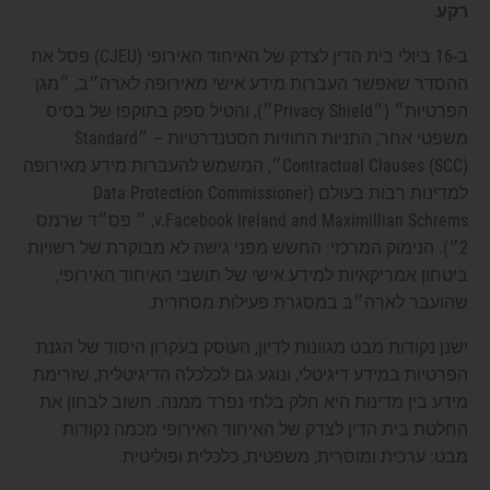
רקע
ב-16 ביולי בית הדין לצדק של האיחוד האירופי (CJEU) פסל את
ההסדר שאפשר העברות מידע אישי מאירופה לארה״ב, ״מגן
הפרטיות״ (״Privacy Shield״), והטיל ספק בתוקפו של בסיס
משפטי אחר, התניות החוזיות הסטנדרטיות – ״Standard
Contractual Clauses (SCC)״, המשמש להעברות מידע מאירופה
למדינות רבות בעולם (Data Protection Commissioner
v.Facebook Ireland and Maximillian Schrems, ״ פס״ד שרמס
2״). הנימוק המרכזי: החשש מפני גישה לא מבוקרת של רשויות
ביטחון אמריקאיות למידע אישי של תושבי האיחוד האירופי,
שהועבר לארה״ב במסגרת פעילות מסחרית.
ישנן נקודות מבט מגוונות לדיון, העוסק בעקרון היסוד של הגנת
הפרטיות במידע דיגיטלי, ונוגע גם לכלכלה הדיגיטלית, שזרימת
מידע בין מדינות היא חלק בלתי נפרד ממנה. חשוב לבחון את
החלטת בית הדין לצדק של האיחוד האירופי מכמה נקודות
מבט: ערכית ומוסרית, משפטית, כלכלית ופוליטית.