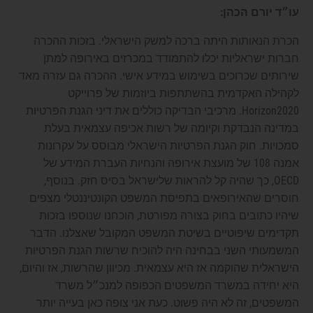
עו״ד יורם הכהן:
הכרת הנאותות היתה ברכה למשק הישראלי. בזכות ההכרה
חברות ישראליות יכלו להתמודד במכרזים באירופה למתן
שירותים שכרוכים בשימוש במידע אישי. ההכרה גם עזרה מאד
לקהילה האקדמית בהשתתפות ביוזמות של פרוייקט
Horizon2020. מרכיבי הבדיקה כוללים את דיני הגנת הפרטיות
במדינה הנבדקת וקיומה של רשות אכיפה עצמאית בעלת
סמכויות. חוק הגנת הפרטיות הישראלי מבוסס על עקרונות
אמנה 108 של מועצת אירופה והנחיות העברת המידע של
OECD, כך שהיה קל להראות שלישראל בסיס חזק. בנוסף,
חוסרים שהאירופאים בתפיסת המשפט הקונטיננטלי מצפים
שיהיו כתובים בחוק בצורה מפורטת, הוכחנו שנוספו בזכות
תקדימים שיפוטיים בשיטת המשפט המקובל שאצלנו. הדבר
המשמעותי השני בבחינה היה להוכיח שרשות הגנת הפרטיות
הישראלית שהוקמה אז היא עצמאית. מכיוון שהרשות, אז והיום,
היא יחידה במשרד המשפטים הכפופה למנכ״ל משרד
המשפטים, זה לא היה פשוט. כעת אני צופה כאן בעייה יותר