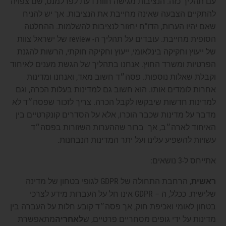
עם תהליך כזה. הנציבות מגישה חוות דעת לפרלמנט, שם צפויה
להתקיים הצבעה שאינה מחייבת את הנציבות. אך יש להניח
שאם יהיו הערות, הדו”ח יחזור לנציבות להשלמות. ההחלטה
הסופית מחייבת. עובדים על תהליך ה- review של ישראל צוות
של ייעוץ וחקיקה בינלאומי, ייעוץ וחקיקה חוקתי, הרשות להגנת
הפרטיות ומשרד החוץ. אנחנו בתהליך של הגשת מענים לאיחוד
וקבלת שאלות נוספות. פסה״ד חשוב מאד, ואנחנו ומדינות
אחרות לומדים אותו. הוא חשוב גם למדינות בעלות הכרה, וגם
למדינות חדשות שיבקשו לקבל הכרה. צריך לזכור שפסה״ד לא
מדבר על מדינות שכבר הוכרו, אלא על הסדרים קונקרטיים בין
האיחוד לארה״ב, אך ברור שההערות השזורות בפסה״ד
עשויות להשפיע עלינו ועל יתר המדינות הנבחנות.
אתייחס ל-3 נושאים:
ראשית
, הרחבת התחולה של GDPR לגופי בטחון של מדינה
שלישית. ככלל, ה – GDPR אינו חל על העברות מידע לצרכי
בטחון לאומי ואכיפת חוק, אך פסה״ד קובע חלות על העברה בין
מדינות על ידי גופים מסחריים פרטיים, ש
לאחריה
מתאפשרת