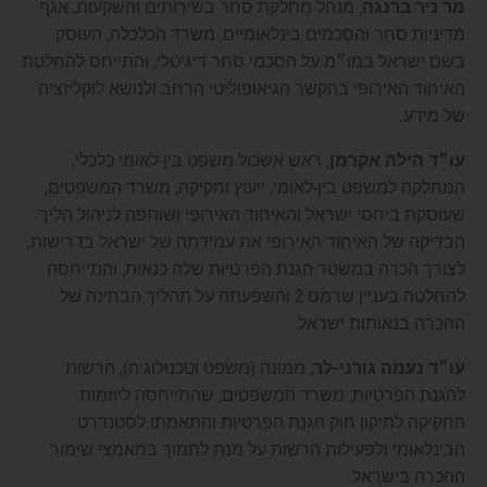
מר ניר ברנגה
, מנהל מחלקת סחר בשירותים והשקעות, אגף
מדיניות סחר והסכמים בינלאומיים, משרד הכלכלה, העוסק
בשם ישראל במו״מ על הסכמי סחר דיגיטלי, והתייחס להחלטת
האיחוד האירופי בהקשר הגיאופוליטי הרחב ולנושא לוקליזציה
של מידע.
עו״ד הילה אקרמן
, ראש אשכול משפט בין-לאומי כלכלי,
המחלקה למשפט בין-לאומי, ייעוץ וחקיקה, משרד המשפטים,
שעוסקת ביחסי ישראל והאיחוד האירופי ושותפה לניהול הליך
הבדיקה של האיחוד האירופי את עמידתה של ישראל בדרישות,
לצורך הכרה במשטר הגנת הפרטיות שלה כנאות, והתייחסה
להחלטה בעניין שרמס 2 והשפעתה על תהליך הבחינה של
ההכרה בנאותות ישראל.
עו״ד נעמה גורני-לר
, ממונה (משפט וטכנולוגיה), הרשות
להגנת הפרטיות, משרד המשפטים, שהתייחסה ליוזמות
החקיקה לתיקון חוק הגנת הפרטיות והתאמתו לסטנדרט
הבינלאומי ולפעילות הרשות על מנת לתמוך במאמצי שימור
ההכרה בישראל.