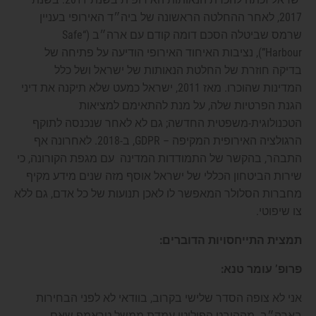
2017, לאחר ההחלטה הראשונה של ביה״ד האירופי בעניין
שרמס שביטלה הסכם דומה קודם עם ארה״ב (“Safe
Harbour”), נציבות האיחוד האירופי הודיעה על פתיחה של
בדיקה חוזרת של החלטת הנאותות של ישראל ושל כלל
המדינות שהוכרו. מאז 2011, ישראל כמעט שלא תיקנה את דיני
הגנת הפרטיות שלה, על מנת להתאימם למציאות
הטכנולוגית-משפטית החדשה; גם לא לאחר שנכנסה לתוקף
הרגולציה האירופית המקיפה – GDPR, ב-2018. לאחרונה אף
התבהר, בהקשר של התמודדות המדינה עם מגפת הקורונה, כי
שירות הביטחון הכללי של ישראל אוסף מזה שנים מידע מקיף
מחברות הסלולר המאפשר לו לאכן תנועות של כל אדם, גם ללא
צו שיפוטי.
תמצית התייחסויות הדוברים:
פרופ’ עומר טנא:
אני לא צופה הסדר שלישי בקרוב, בוודאי לא לפני הבחירות
בארה״ב. מההיבט הפוליטי עמדת ממשל טראמפ שאם