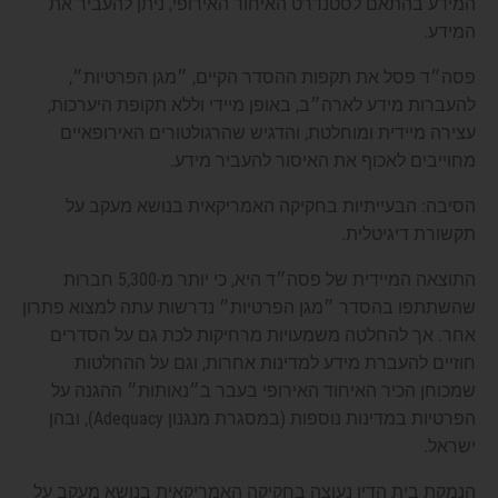
המידע בהתאם לסטנדרט האיחוד האירופי, ניתן להעביר את
המידע.
פסה״ד פסל את תקפות ההסדר הקיים, ״מגן הפרטיות״,
להעברות מידע לארה״ב, באופן מיידי וללא תקופת היערכות,
עצירה מיידית ומוחלטת, והדגיש שהרגולטורים האירופאיים
מחוייבים לאכוף את האיסור להעביר מידע.
הסיבה: הבעייתיות בחקיקה האמריקאית בנושא מעקב על
תקשורת דיגיטלית.
התוצאה המיידית של פסה״ד היא, כי יותר מ-5,300 חברות
שהשתתפו בהסדר ״מגן הפרטיות״ נדרשות עתה למצוא פתרון
אחר. אך להחלטה משמעויות מרחיקות לכת גם על הסדרים
חוזיים להעברת מידע למדינות אחרות, וגם על ההחלטות
שמכוחן הכיר האיחוד האירופי בעבר ב״נאותות״ ההגנה על
הפרטיות במדינות נוספות (במסגרת מנגנון Adequacy), ובהן
ישראל.
הנמקת בית הדין נעוצה בחקיקה האמריקאית בנושא מעקב על