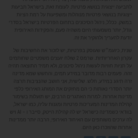
לתביעה ייצוגית בנושא פרטיות. לעומת זאת, בישראל תביעות
ייצוגיות בנושאי פרטיות מנוהלות ומשפיעות על רמת הציות
במשק. ככלל, ניהול הסיכונים בתחום הפרטיות בישראל בסדרי
גודל, יותר משמעותי היום משהיה פעם, והפקידות האירופית
יודעת להעריך ולהוקיר את זה.
שנית, כיועמ״שׁ שעוסק בפרטיות, יש לזכור את החשיבות של
עקרון האחריותיות. שרמס 2 שולח יועצים משפטיים שחותמים
על תניות חוזיות לעשות ניהול סיכונים, ולא תמיד התוצאה תהיה
זהה. פעמים רבות מדובר במידע תמים, והחשש שמא מדינה
זרה תיגע במידע, חלש. שלישית, אני חושב שהנציבות תרצה
יותר הסדרי נאותות כי הם מחזקים את המותג האירופי כלפי
מדינות אחרות. למרות האתגרים הרבים, יש תועלות בשימור
קהילת המדינות המעריכות פרטיות ומגנות עליה, כמו ישראל,
בוודאי כשמדינה כישראל יש לה קהילת הייטק, סייבר ו – AI ויש
לה ערכים משותפים עם האיחוד האירופי, הרבה יותר ממדינות
אחרות שהוזכרו כאן היום.