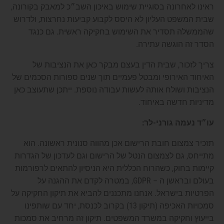
ראינו לאחרונה בסוגיית שימוש באיכון השב״כ למאבק בקורונה,
שבית המשפט העליון לא היסס לקבוע קביעות נחרצות, ולדרוש
שהממשלה תסדיר את השימוש בחקיקה ראשית. גם כנגד
הסדר זה הוגשה עתירה.
צריך לזכור, שבית הדין בעצם מבקר כאן את הנציבות של
האיחוד האירופי ומבטל פעמיים תוך שנים ספורות הסכמים של
הנציבות ושולח אותה לעשות עבודה נוספת. ייתכן שתעוצב כאן
מדיניות חדשה באיחוד.
עו״ד נעמה גורני-לר:
תזכיר צמצום חובת הרישום אכן מהווה סנונית ראשונה. הוא
מתייחס, גם לצמצום הנטל של הרישום וגם לעדכון של הגדרות
קיימות בחוק, כשהרוח הכללית היא הניסיון להתאים לרפורמות
בעולם ובראשן ה – GDPR, במטרה לקדם את ההגנה על
הפרטיות בישראל. אנחנו מתכננים להביא את תיקון החקיקה על
סמכויות האכיפה (תיקון 13) בקרוב לכנסת, יחד עם שותפינו
בייעוץ וחקיקה במשרד המשפטים. תיקון זה מרחיב את סמכות