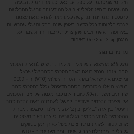
חזק. מי שמסתמך על ספקי ענן כאלו כנראה די מוגן. הבעיה
המשמעותית היא הלוקליזציה של המידע והביזור של ההחלטות
לרגולטורים מדינתיים. יקשה עלינו מאד להתאים את עצמנו
לצרכי הלקוחות בכל מדינה באופן שונה. התקווה שלי שהרשויות
באירופה יתעשתו ויבינו שהן צריכות לעבוד יחד ולשמור על
מנגנון One Stop Shop באיחוד.
מר ניר ברנגה:
מעל 65% מהייצוא הישראלי הוא למדינות שיש לנו איתן הסכמי
סחר. אנחנו מנהלים את מערך הסכמי הסחר של ישראל
ומייצגים את ישראל בארגון הסחר העולמי (WTO) וה – OECD
בנושאים אלו. מסורתית, הסחר הדיגיטלי נכלל בהסכמי סחר
שירותים משנות ה-90. כיום רואים כבר מגמה של עיבוי הסכמים
אלו ויצירת הסכמים ייעודיים. למשל, לאחרונה ראינו הסכם סחר
דיגיטלי בין ארה״ב ליפן ובין צ׳ילה, ניו זילנד וסינגפור. מטרת
ההסכמים למנוע חסמים רגולטוריים ולייצר וודאות משפטית
ארוכת טווח לארגונים שרוצים לפעול לאורך זמן בשווקים
גלובליים. מתנהלת כבר 3 שנים יוזמה מעניינת ב – WTO