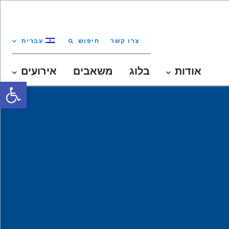
צרו קשר
חיפוש
עִברִית
אודות
בלוג
משאבים
אירועים
oolbar