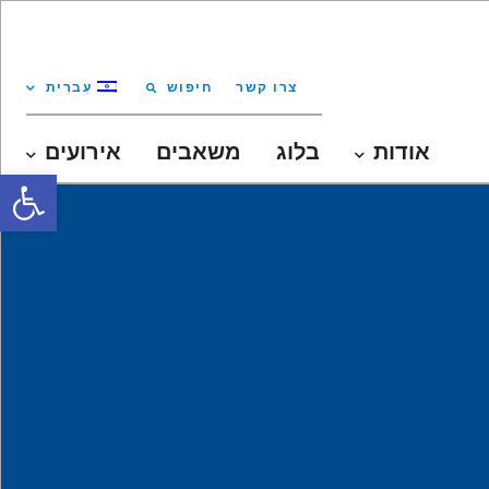
צרו קשר
חיפוש
עִברִית
אודות
בלוג
משאבים
אירועים
oolbar