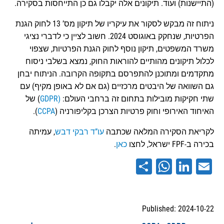
(התיישנות) ועוד. תיקונים אלה יקבלו גם כן התייחסות בסקירה.
ניתוח זה מבקש לסקור את עיקריו של תיקון מס’ 13 לחוק הגנת
הפרטיות, שנחקק באוגוסט 2024. חשוב לציין כי לדברי נציגי
משרד המשפטים, תיקון נוסף לחוק הגנת הפרטיות, שצפוי
לכלול תיקונים מהותיים להוראות החוק, נמצא בשלבי ניסוח
מתקדמים ומתוכנן להתפרסם בתקופה הקרובה. הניתוח יבחן
גם השוואה של היבטים מרכזיים (גם אם לא באופן מקיף) עם
שתי חקיקות מובילות בתחום זה ברחבי העולם:
(GDPR
) של
האיחוד האירופי וחוק פרטיות הצרכן בקליפורניה (
CCPA
).
לקריאת הסקירה המלאה שכתבה
עו”ד רבקי דבש
, עמיתה
בכירה ב-FPF ישראל, לחצו
כאן
.
WhatsApp
Share
LinkedIn
Email
Published: 2024-10-22