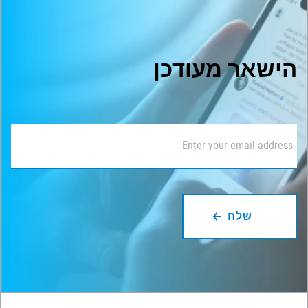
הישאר מעודכן
דוא"ל
*