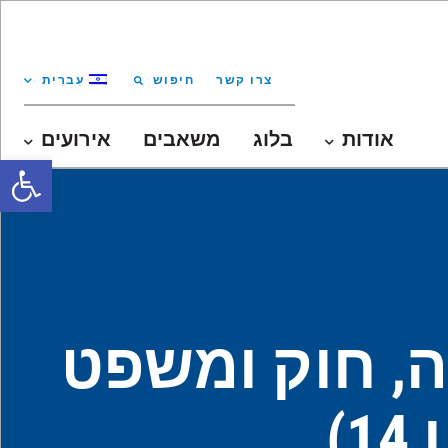
צרו קשר
חיפוש
עִברִית
אודות
בלוג
משאבים
אירועים
oolbar
ה, חוק ומשפט
)