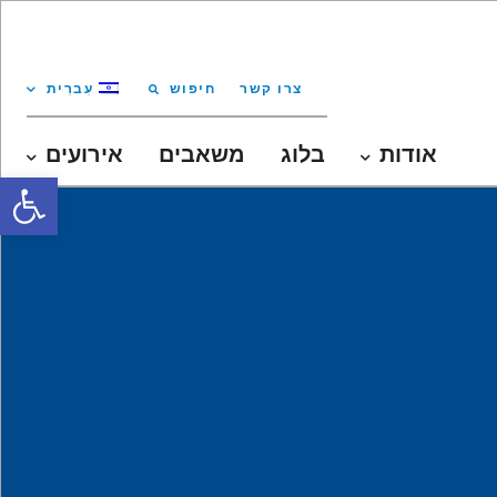
צרו קשר
חיפוש
עִברִית
אודות
בלוג
משאבים
אירועים
oolbar