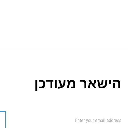
הישאר מעודכן
דוא"ל
*