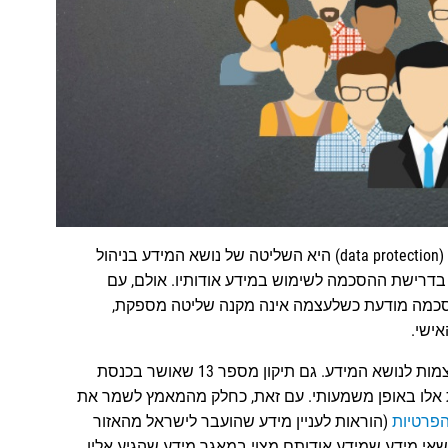
אחד מהעקרונות המרכזיים של חקיקת הגנת מידע אישי (data protection) היא השליטה של נושא המידע בניהול
 בדרישת ההסכמה לשימוש במידע אודותיו. אולם, עם
הסכמה מודעת כשלעצמה אינה מקנה שליטה מספקת,
אישי.
החוק הישראלי, שמקורו בשנת 1981, הקנה זכויות מצומצמות לנושא המידע. גם תיקון מספר 13 שאושר בכנסת
אוגוסט 2025, לא שינה מזכויות אלו באופן משמעותי. עם זאת, כחלק מהמאמץ לשמר את
הפרטיות
(הוראות לעניין מידע שהועבר לישראל מהאזור
קנות נוספו זכויות לנושאי מידע שמידע אודותם מצוי במאגר מידע שהגיע אליו