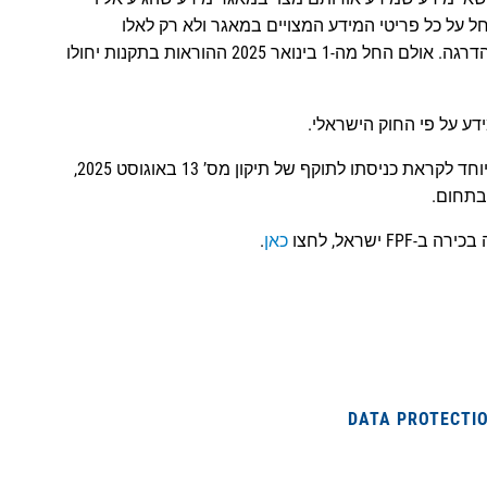
חל על כל פריטי המידע המצויים במאגר ולא רק לאלו
שמקורם מהאזור. הכניסה לתוקף של התקנות בוצעה בהדרגה. אולם החל מה-1 בינואר 2025 ההוראות בתקנות יחולו
ידע על פי החוק הישראלי.
מסמך זה מבקש לעשות סדר בזכויות נושאי המידע, במיוחד לקראת כניסתו לתוקף של תיקון מס’ 13 באוגוסט 2025,
בתחום.
 ב-FPF ישראל, לחצו
כאן
.
DATA PROTECTI