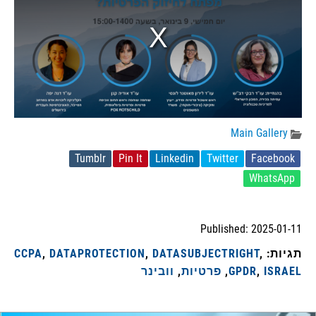
Main Gallery
Tumblr
Pin It
Linkedin
Twitter
Facebook
WhatsApp
Published: 2025-01-11
תגיות:
,
DATASUBJECTRIGHT
,
DATAPROTECTION
,
CCPA
ISRAEL
,
GPDR
,
פרטיות
,
וובינר