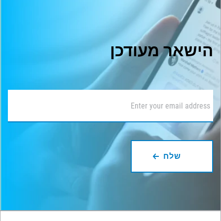
הישאר מעודכן
דוא"ל
*