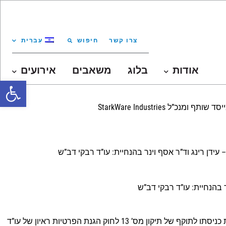
צרו קשר
חיפוש
עִברִית
אודות
בלוג
משאבים
אירועים
oolbar
ראיון של עו”ד רבקי דב”ש מהמכון הישראלי למדיניות טכנולוגיה עם עו”ד לינא כמאל-טרודי, מנהלת מחלקת האכיפה המנהלית ברשות לקראת כניסתו לתוקף של תיקון מס’ 13 לחוק הגנת הפרטיות ראיון של עו”ד