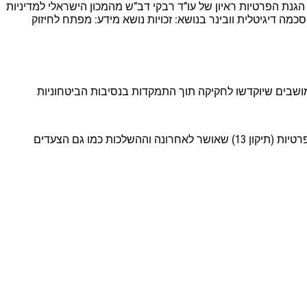
ן הישראלי למדיניות טכנולוגיה עם ענר רבינוביץ’ מייסד ומנכ״ל PrivacyTeam לקראת כניסתו לתוקף של תיקון מס’ 13 לחוק הגנת הפרטיות ראיון של עו”ד רבקי דב”ש מהמכון הישראלי למדיניות
 לתוקף של תיקון מס’ 13 לחוק הגנת הפרטיות וובינר בנושא: הסכמה דיגיטלית וובינר בנושא: זכויות נושא מידע: מפתח לחיזוק
מושבים שיוקדשו לחקיקה תוך התמקדות בנסיבות הביטחוניות
, עמיתה בכירה במכון הישראלי למדיניות טכנולוגיה השתתפה בכנס והציגה את עיקי השינויים המשמעותיים של חוק הגנת הפרטיות (תיקון 13) שאושר לאחרונה וההשלכות כמו גם הצעדים