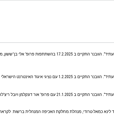
ון, מייסד שותף ומנכ”ל StarkWare Industries
ידן רינג וד”ר אסף וינר בהנחיית: עו”ד רבקי דב”ש
למן ויובל ריצ’לר בהנחיית: עו”ד רבקי דב”ש