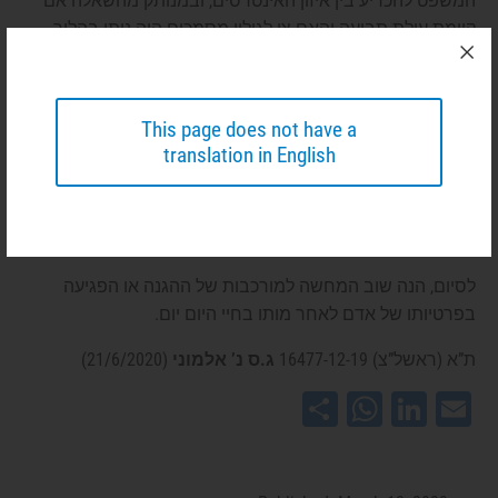
המשפט להכריע בין איזון האינטרסים, ובמנותק מהשאלה אם
קיימת עילת תביעה והאם צו לגילוי מסמכים היה ניתן בהליך
האזרחי – החליט בית המשפט להורות על מסירת המידע לידי
היורשים בכפוף להשחרת חלק מהמידע הכולל התייחסויות לבני
משפחת המנוח.
This page does not have a
translation in English
העקרון שהנחה את בית המשפט הוא שהאמירות אותן הורה
בית המשפט להסתיר, הן אלו שעוצמת עניינו של המנוח שלא
ייחשפו בפני פני המשפחה גבוה ביותר, ושאין בהם כדי להשליך
על שאלת קיומה או העדרה של עילת תביעה פוטנציאלית.
לסיום, הנה שוב המחשה למורכבות של ההגנה או הפגיעה
בפרטיותו של אדם לאחר מותו בחיי היום יום.
ת”א (ראשל”צ) 16477-12-19
ג.ס נ’ אלמוני
(21/6/2020)
WhatsApp
Share
LinkedIn
Email