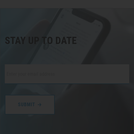
STAY UP TO DATE
Email
*