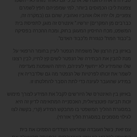
סבירה וראויה להגנה של אדם, כי גם לאחר מותו לא ייחשפו
צפונות ליבו הכמוסים ביותר, למי שמפניהם חפץ לשמרם
צפוניים, ולו יהיו אלו אוהביו ואהוביו, שהם גם (במקרה זה,
כברבים מן המקרים) יורשיו.” אינטרס זה מוגן, לתפיסת בית
המשפט, מכח החיסיון המעוגן בחוק, ומכח ההכרה בפסיקה
ב”כבוד המת” כנגזרת מ”כבוד האדם”.
באיזון בין הרצון של משפחת הנפטר לעיין בחומר הרפואי על
מנת להבין את הבחירה של הנפטר לשים קץ לחייו, לבין רצונו
שלו שהמידע לא ייחשף לעיניהם, היתה השופטת מעדיפה
לשמר את זכותו לפרטיות של הנפטר מה גם שלדבריה אין
במידע שהועבר לעיונה כדי לתת הסבר להחלטתו זו.
באיזון בין האינטרס של היורשים לקבל את המידע לצורך מימוש
זכות תביעה פוטנציאלית, האכסנייה המתאימה לדיון זה היא
במסגרת ההליך המשפטי בו מתבקש המידע (קרי, בקשה לצו
לגילוי מסמכים במסגרת הליך אזרחי).
עם זאת, בשל העובדה שמראש הצדדים הסמיכו את בית