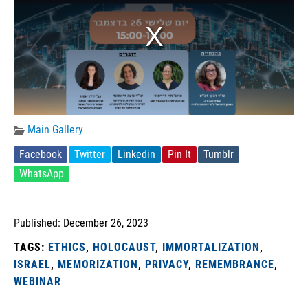
Main Gallery
Facebook
Twitter
Linkedin
Pin It
Tumblr
WhatsApp
Published: December 26, 2023
TAGS:
ETHICS
,
HOLOCAUST
,
IMMORTALIZATION
,
ISRAEL
,
MEMORIZATION
,
PRIVACY
,
REMEMBRANCE
,
WEBINAR